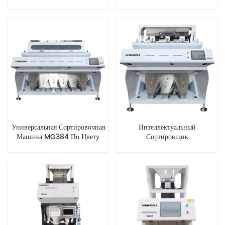
Цвету MG8 С Оптическими
Высокоточный
Датчиками
Интеллектуальный
Сортировщик Кукурузы По
Цвету
Универсальная Сортировочная
Интеллектуальный
Машина MG384 По Цвету
Сортировщик
Зерна
Сельскохозяйственного Зерна
MG192 По Цвету