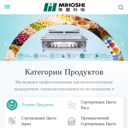
Категории Продуктов
Мы являемся профессиональным высокотехнологичным
предприятием, специализирующимся на исследованиях и
разработках, производстве и продаже интеллектуальных
Сортировщик Цвета
сортировщиков цветов. Наш интеллектуальный сортировщик
Лучшие Продукты
Риса
цветов широко используется во многих отраслях промышленности
по всему миру.
Сортировщик Цвета
Промышленный
Зерна
Сортировщик Цвета