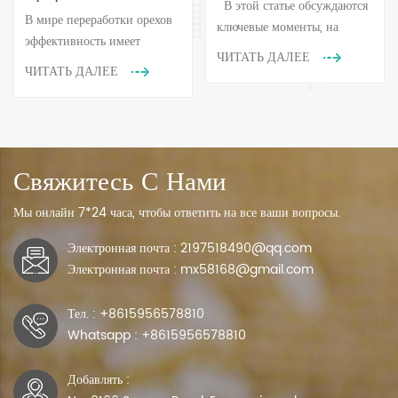
тонкого риса
В этой статье обсуждаются
Mihoshi повышает
В мире переработки орехов
ключевые моменты, на
эффективность сортировки
эффективность имеет
которые рисовые фабрики
ЧИТАТЬ ДАЛЕЕ
кешью
первостепенное значение, и
должны обращать внимание
ЧИТАТЬ ДАЛЕЕ
Михоши интеллектуальная
при выборе, установке,
сортировочная машина
управлении и эксплуатации
производит революцию в
машин для сортировки по
сортировке кешью.
цвету при точной обработке
Сортировщик кешью
Свяжитесь С Нами
риса, чтобы
Mihoshi по цвету,
максимизировать
разработанный специально
Мы онлайн 7*24 часа, чтобы ответить на все ваши вопросы.
экономическую выгоду от
для переработки кешью,
машин для сортировки по
Электронная почта : 2197518490@qq.com
использует передовую
цвету. Приложение С...
Электронная почта : mx58168@gmail.com
оптическую технологию,
обеспечивающу...
Тел. : +8615956578810
Whatsapp : +8615956578810
Добавлять :