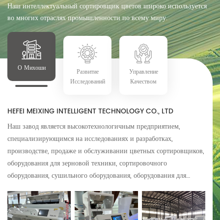
чечевица, белая фасоль, молочная фасоль, фасоль, нут, арахис,
Наш интеллектуальный сортировщик цветов широко используется
киноа, просо, кунжут, овес, ячмень, ячмень, сорго и т. д.
во многих отраслях промышленности по всему миру.
Эффективное удаление примесей, таких как обесцвеченные
частицы, заплесневелые частицы, блоки почвы, мелкие камни,
стекло, осушители и т. д. Он обладает характеристиками
стабильной высокоточной сортировочной системы, высокой
О Михоши
Развитие
Управление
производительности, энергосбережения, простоты
Исследований
Качеством
Эксплуатация, удобное использование и длительный срок
службы.
HEFEI MEIXING INTELLIGENT TECHNOLOGY CO., LTD
Наш завод является высокотехнологичным предприятием,
специализирующимся на исследованиях и разработках,
производстве, продаже и обслуживании цветных сортировщиков,
оборудования для зерновой техники, сортировочного
оборудования, сушильного оборудования, оборудования для
рекуперации ресурсов и сортировочного оборудования.
Продукты для сортировки цвета компании включают
интеллектуальные сепараторы цвета CCD и сепараторы цвета