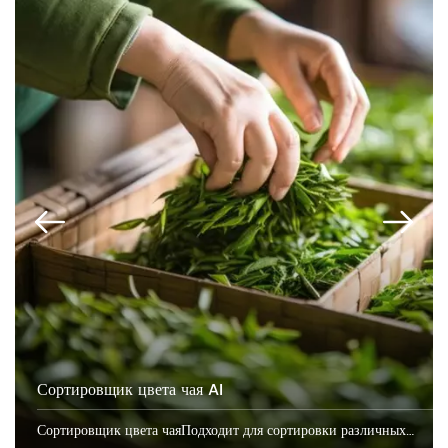
Сортировщик цвета чая AI
Сортировщик цвета чаяПодходит для сортировки различных видов чая, включая зеленый чай, чай Пуэр, Лунцзин Западного озера, Билуочунь, Дахунпао, Мэйча, Сянча, Даньцун, черный чай, белый чай, цветочный чай и т. д.