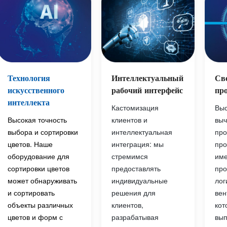
Интеллектуальный
Технология
Св
рабочий интерфейс
искусственного
пр
интеллекта
Кастомизация
Выс
клиентов и
Высокая точность
выч
интеллектуальная
выбора и сортировки
про
интеграция: мы
цветов. Наше
пр
стремимся
оборудование для
име
предоставлять
сортировки цветов
пр
индивидуальные
может обнаруживать
лог
решения для
и сортировать
вен
клиентов,
объекты различных
кот
разрабатывая
цветов и форм с
вып