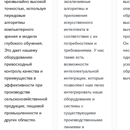
эксклюзивные
чрезвычайно высокой
выс
алгоритмы и
точностью, используя
опе
приложения
передовые
обр
искусственного
алгоритмы
выс
интеллекта в
компьютерного
выч
соответствии с их
зрения и модели
про
потребностями и
глубокого обучения.
Он 
требованиями. У нас
Это дает нашему
нес
также есть
оборудованию
одн
возможности
превосходный
уск
интеллектуальной
контроль качества и
обр
интеграции, которые
преимущества в
выч
позволяют нам легко
эффективности при
интегрировать наше
производстве
оборудование и
сельскохозяйственной
системы с
продукции, пищевой
существующими
промышленности и
производственными
других областях.
линиями и