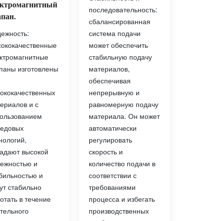
ектромагнитный
последовательность:
пан.
сбалансированная
система подачи
ежность:
может обеспечить
ококачественные
стабильную подачу
ктромагнитные
материалов,
паны изготовлены
обеспечивая
непрерывную и
ококачественных
равномерную подачу
ериалов и с
материала. Он может
ользованием
автоматически
едовых
регулировать
нологий,
скорость и
адают высокой
количество подачи в
ежностью и
соответствии с
бильностью и
требованиями
ут стабильно
процесса и избегать
отать в течение
производственных
тельного