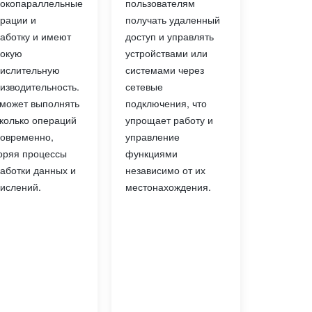
пользователям
окопараллельные
получать удаленный
рации и
доступ и управлять
аботку и имеют
устройствами или
окую
системами через
ислительную
сетевые
изводительность.
подключения, что
может выполнять
упрощает работу и
колько операций
управление
овременно,
функциями
оряя процессы
независимо от их
аботки данных и
местонахождения.
ислений.