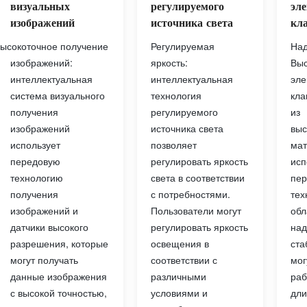
регулируемого
визуальных
эл
источника света
изображений
кла
Регулируемая
ысокоточное получение
Над
яркость:
изображений:
Выс
интеллектуальная
интеллектуальная
эле
технология
система визуального
кла
регулируемого
получения
из
источника света
изображений
выс
позволяет
использует
мат
регулировать яркость
передовую
исп
света в соответствии
технологию
пер
с потребностями.
получения
тех
Пользователи могут
изображений и
обл
регулировать яркость
датчики высокого
над
освещения в
разрешения, которые
ста
соответствии с
могут получать
мог
различными
данные изображения
раб
условиями и
с высокой точностью,
дли