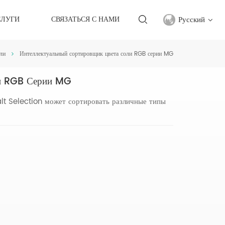
Русский
СЛУГИ
СВЯЗАТЬСЯ С НАМИ
ли
Интеллектуальный сортировщик цвета соли RGB серии MG
English
ли RGB Серии MG
français
lt Selection может сортировать различные типы
русский
español
Türkçe
العربية
中文