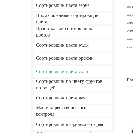
Сортировщик цвета зерна
по
со
Промышленный сортировщик
цвета
сл
Пластиковый сортировщик
эн
цветов
со
Сортировщик цвета руды
за
Сортировщик цвета орехов
Сортировщик цвета соли
Под
Сортировщик по цвету фруктов
и овощей
Сортировщик цвета чая
Машина рентгеновского
контроля
Сортировщик вторичного сырья