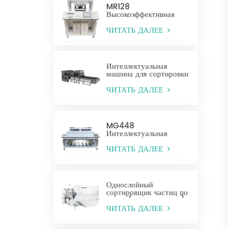
MR128
Высокоэффективная
сортировочная машина
для сортировки риса по
ЧИТАТЬ ДАЛЕЕ
цвету
Интеллектуальная
машина для сортировки
пластиковых бутылок
ЧИТАТЬ ДАЛЕЕ
MG448
Интеллектуальная
машина для сортировки
зерна по цвету CCD
ЧИТАТЬ ДАЛЕЕ
Однослойный
сортировщик частиц по
цвету (мокрый отбор)
ЧИТАТЬ ДАЛЕЕ