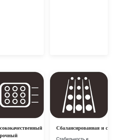
Сбалансированная и стабильная си
сококачественный
прочный
Стабильность и