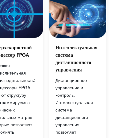
Интеллектуальная
ерхскоростной
система
оцессор FPGA
дистанционного
окая
управления
ислительная
Дистанционное
изводительность:
управление и
оцессоры FPGA
контроль.
ют структуру
Интеллектуальная
ограммируемых
система
ических
дистанционного
тильных матриц,
управления
орые позволяют
позволяет
олнять