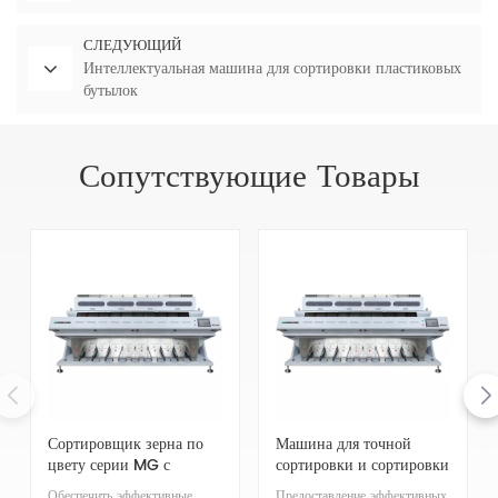
СЛЕДУЮЩИЙ
Интеллектуальная машина для сортировки пластиковых
бутылок
Сопутствующие Товары
Сортировщик зерна по
Машина для точной
цвету серии MG с
сортировки и сортировки
большой
риса по цвету MR640
Обеспечить эффективные
Предоставление эффективных