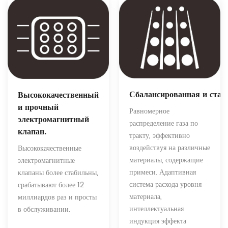
Сбалансированная и стаб
Высококачественный
и прочный
Равномерное
электромагнитный
распределение газа по
клапан.
тракту, эффективно
воздействуя на различные
Высококачественные
материалы, содержащие
электромагнитные
примеси. Адаптивная
клапаны более стабильны,
система расхода уровня
срабатывают более 12
материала,
миллиардов раз и просты
интеллектуальная
в обслуживании.
индукция эффекта