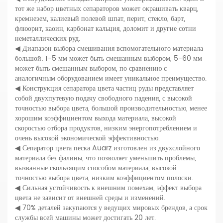
тот же набор цветных сепараторов может окрашивать кварц,
кремнезем, калиевый полевой шпат, перит, стекло, барт,
флюорит, каоин, карбонат кальция, доломит и другие сотни
неметаллических руд.
◀ Диапазон выбора смешивания вспомогательного материала
большой: 1-5 мм может быть смешанным выбором, 5-60 мм
может быть смешанным выбором, по сравнению с
аналогичным оборудованием имеет уникальное преимущество.
◀ Конструкция сепаратора цвета частиц руды представляет
собой двухпутевую подачу свободного падения, с высокой
точностью выбора цвета, большой производительностью, менее
хорошим коэффициентом выхода материала, высокой
скоростью отбора продуктов, низким энергопотреблением и
очень высокой экономической эффективностью.
◀ Сепаратор цвета песка Auarz изготовлен из двухслойного
материала без фалины, что позволяет уменьшить проблемы,
вызванные скользящим способом материала, высокой
точностью выбора цвета, низким коэффициентом полоски.
◀ Сильная устойчивость к внешним помехам, эффект выбора
цвета не зависит от внешней среды и изменений.
◀ 70% деталей закупаются у ведущих мировых брендов, а срок
службы всей машины может достигать 20 лет.