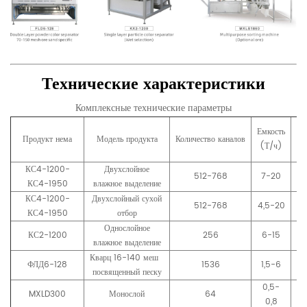
Технические характеристики
Комплексные технические параметры
Емкость
На
Продукт нема
Модель продукта
Количество каналов
(Т/ч)
КС4-1200-
Двухслойное
2
512-768
7-20
КС4-1950
влажное выделение
(
КС4-1200-
Двухслойный сухой
2
512-768
4,5-20
КС4-1950
отбор
(
Однослойное
КС2-1200
256
6-15
22
влажное выделение
Кварц 16-140 меш  
ФЛД6-128
1536
1,5-6
22
посвященный песку
0,5-
MXLD300
Монослой
64
22
0,8