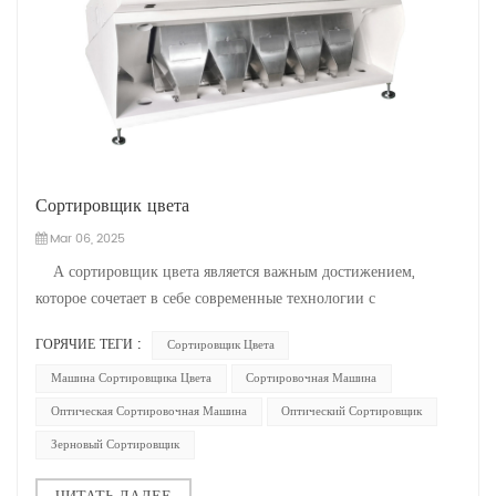
Сортировщик цвета
Mar 06, 2025
А сортировщик цвета является важным достижением,
которое сочетает в себе современные технологии с
сельскохозяйственным и промышленным производством. В
ГОРЯЧИЕ ТЕГИ :
Сортировщик Цвета
качестве ключевого инструмента для сортировки
сельскохозяйственной продукции и промышленного
Машина Сортировщика Цвета
Сортировочная Машина
производства, сортировщик цветов Mihoshi...
Оптическая Сортировочная Машина
Оптический Сортировщик
Зерновый Сортировщик