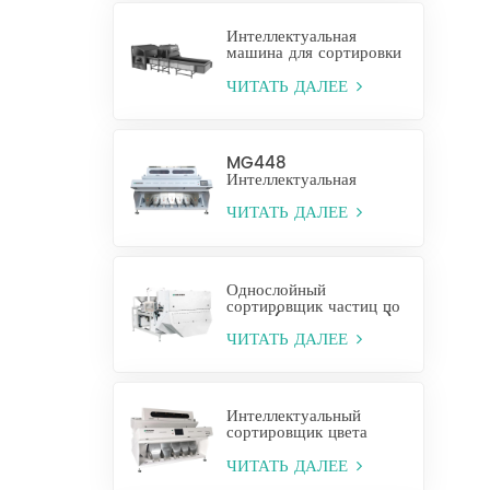
Интеллектуальная
машина для сортировки
пластиковых бутылок
ЧИТАТЬ ДАЛЕЕ
MG448
Интеллектуальная
машина для сортировки
зерна по цвету CCD
ЧИТАТЬ ДАЛЕЕ
Однослойный
сортировщик частиц по
цвету (мокрый отбор)
ЧИТАТЬ ДАЛЕЕ
Интеллектуальный
сортировщик цвета
кешью
ЧИТАТЬ ДАЛЕЕ