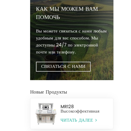
КАК МЫ МОЖЕМ ВАМ
ПОМОЧЬ
Вы можете связаться с нами любым
удобным для вас способом. Мы
доступны 24/7 по электронной
почте или телефону.
СВЯЗАТЬСЯ С НАМИ
Новые Продукты
MR128
Высокоэффективная
сортировочная машина
для сортировки риса по
ЧИТАТЬ ДАЛЕЕ
цвету