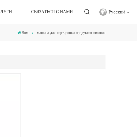
Русский
СЛУГИ
СВЯЗАТЬСЯ С НАМИ
Дом
машина для сортировки продуктов питания
English
français
русский
español
Türkçe
العربية
中文